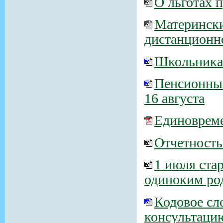
О льготах 
Матерински
дистанционн
Школьникам
Пенсионный
16 августа
Единовреме
Отчетность
1 июля ста
одиноким ро
Кодовое сл
консультаци