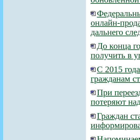
Федеральны
онлайн-прод
дальнего сле
До конца г
получить в 
С 2015 год
гражданам ст
При переез
потеряют над
Граждан ст
информироват
Напоминае