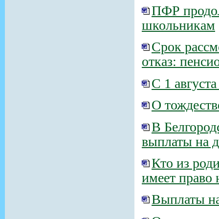
ПФР продол
школьникам
Срок рассм
отказ: пенси
С 1 август
О тождеств
В Белгородс
выплаты на д
Кто из род
имеет право 
Выплаты на