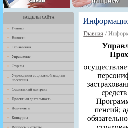
РАЗДЕЛЫ САЙТА
Информацио
Главная
Главная
/ Инфор
Новости
Управл
Объявления
Прох
Управление
осуществляет
Отделы
персони
Учреждения социальной защиты
населения
застрахова
Социальный контракт
средст
Проектная деятельность
Программ
пенсий; а
Документы
обязательно
Конкурсы
страхова
Вопросы и ответы